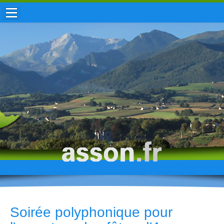
ACCUEIL / INFOS
MUNICIPALITÉ
VIE LOCALE
ENFANCE
TOURISME
HISTOIRE
Soirée polyphonique pour