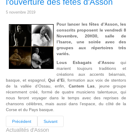
l'ouverture des fêtes d'Asson
5 novembre 2019
Pour lancer les fêtes d’Asson, les
conscrits proposent le vendredi 8
Novembre, 20H30, salle de
l’Isarce, une soirée avec des
groupes aux répertoires très
variés.
Lous Esbagats d’Assou
qui
marient toujours traditions et
créations aux accents béarnais,
basque, et espagnol,
Qui d’Ei
, formation aux voix de stentors
de la vallée d’Ossau, enfin,
Cantem Las
, jeune groupe
récemment créé, formé de quatre musiciens talentueux, qui
nous feront voyager dans le temps avec des reprises de
chansons célèbres, mais aussi dans l’espace, du côté de la
Corse et du Pays basque.
Précédent
Suivant
Actualités d'Asson