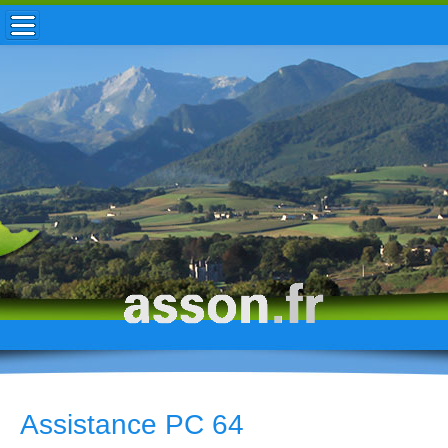
ACCUEIL / INFOS
MUNICIPALITÉ
VIE LOCALE
ENFANCE
TOURISME
HISTOIRE
Assistance PC 64