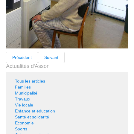
Précédent
Suivant
Actualités d'Asson
Tous les articles
Familles
Municipalité
Travaux
Vie locale
Enfance et éducation
Santé et solidarité
Economie
Sports