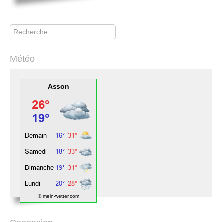
Rechercher
Météo
Asson
© mein-wetter.com