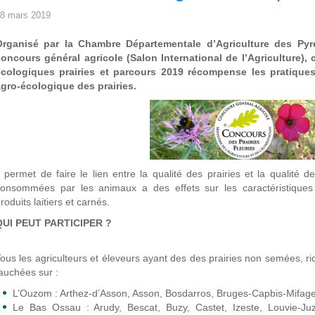
8 mars 2019
Organisé par la Chambre Départementale d’Agriculture des Pyr
oncours général agricole (Salon International de l’Agriculture),
écologiques prairies et parcours 2019 récompense les pratiques 
gro-écologique des prairies.
l permet de faire le lien entre la qualité des prairies et la qualité d
onsommées par les animaux a des effets sur les caractéristiques o
roduits laitiers et carnés.
QUI PEUT PARTICIPER ?
ous les agriculteurs et éleveurs ayant des des prairies non semées, r
auchées sur :
L’Ouzom : Arthez-d’Asson, Asson, Bosdarros, Bruges-Capbis-Mifag
Le Bas Ossau : Arudy, Bescat, Buzy, Castet, Izeste, Louvie-Ju