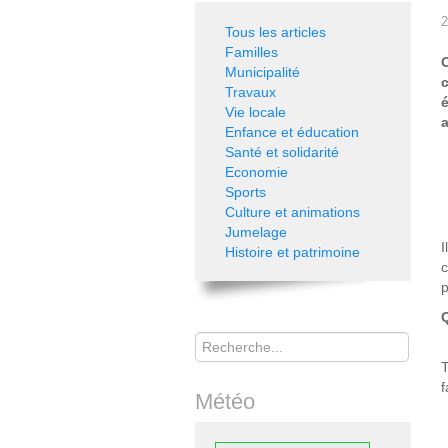
2
Tous les articles
Familles
Municipalité
c
Travaux
Vie locale
a
Enfance et éducation
Santé et solidarité
Economie
Sports
Culture et animations
Jumelage
I
Histoire et patrimoine
c
p
Rechercher
T
f
Météo