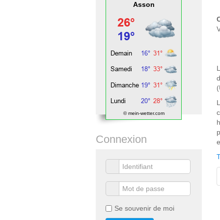
Asson
V
L
d
L
© mein-wetter.com
h
p
Connexion
e
T
Se souvenir de moi