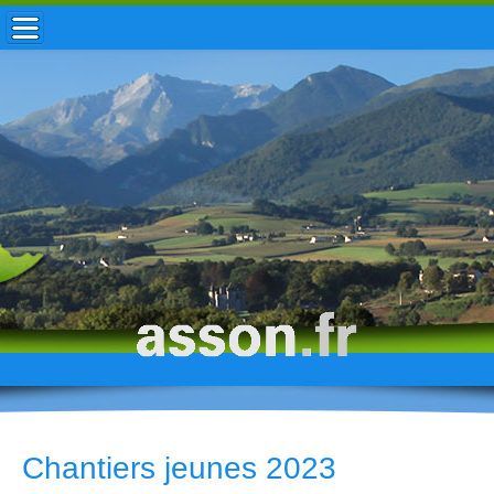
ACCUEIL / INFOS
MUNICIPALITÉ
VIE LOCALE
ENFANCE
TOURISME
HISTOIRE
Chantiers jeunes 2023