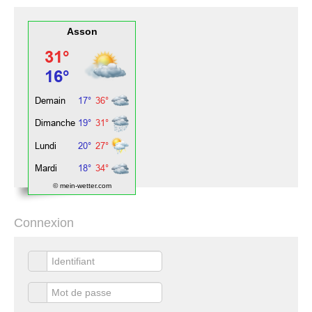
Asson
© mein-wetter.com
Connexion