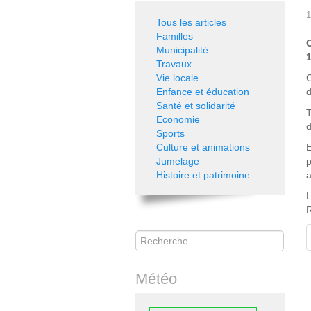
1
Tous les articles
Familles
Municipalité
1
Travaux
Vie locale
C
Enfance et éducation
d
Santé et solidarité
T
Economie
d
Sports
Culture et animations
E
Jumelage
p
Histoire et patrimoine
a
L
R
Rechercher
Météo