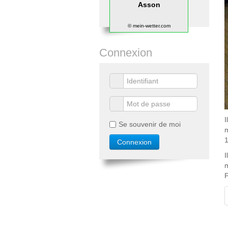
Asson
© mein-wetter.com
Connexion
I
Se souvenir de moi
m
1
I
m
P