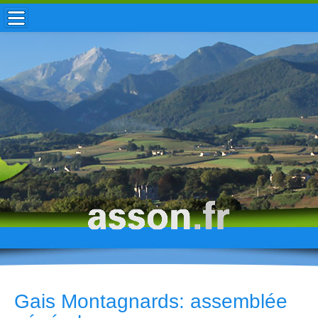
ACCUEIL / INFOS
MUNICIPALITÉ
VIE LOCALE
ENFANCE
TOURISME
HISTOIRE
Gais Montagnards: assemblée