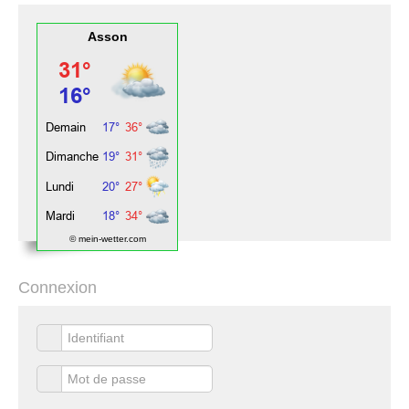
Asson
© mein-wetter.com
Connexion