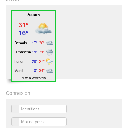
Asson
© mein-wetter.com
Connexion