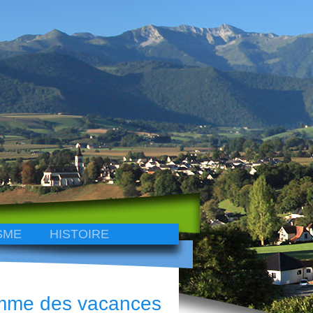
SME
HISTOIRE
amme des vacances