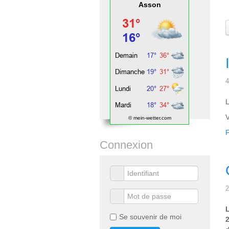
Asson
4
L
V
© mein-wetter.com
F
Connexion
2
L
Se souvenir de moi
2