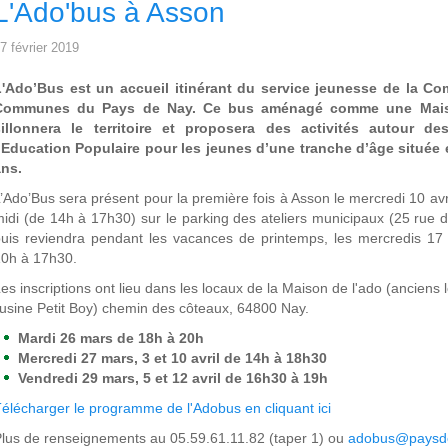
L'Ado'bus à Asson
7 février 2019
L'Ado’Bus est un accueil itinérant du service jeunesse de la 
Communes du Pays de Nay. Ce bus aménagé comme une Mais
sillonnera le territoire et proposera des activités autour de
’Education Populaire pour les jeunes d’une tranche d’âge située e
ans.
’Ado’Bus sera présent pour la première fois à Asson le mercredi 10 avr
idi (de 14h à 17h30) sur le parking des ateliers municipaux (25 rue 
uis reviendra pendant les vacances de printemps, les mercredis 17 
0h à 17h30.
es inscriptions ont lieu dans les locaux de la Maison de l'ado (anciens
'usine Petit Boy) chemin des côteaux, 64800 Nay.
Mardi 26 mars de 18h à 20h
Mercredi 27 mars, 3 et 10 avril de 14h à 18h30
Vendredi 29 mars, 5 et 12 avril de 16h30 à 19h
élécharger le programme de l'Adobus en cliquant ici
lus de renseignements au 05.59.61.11.82 (taper 1) ou
adobus@paysde