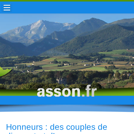
ACCUEIL / INFOS
MUNICIPALITÉ
VIE LOCALE
ENFANCE
TOURISME
HISTOIRE
Honneurs : des couples de