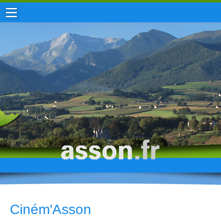
ACCUEIL / INFOS
MUNICIPALITÉ
VIE LOCALE
ENFANCE
TOURISME
HISTOIRE
Ciném'Asson