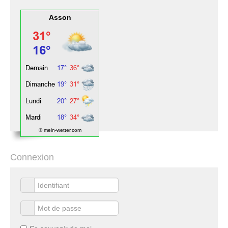
Asson
© mein-wetter.com
Connexion