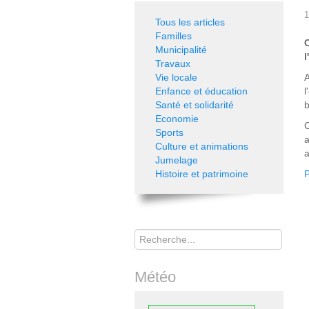
1
Tous les articles
Familles
Municipalité
l
Travaux
Vie locale
A
Enfance et éducation
l
Santé et solidarité
b
Economie
C
Sports
a
Culture et animations
a
Jumelage
Histoire et patrimoine
P
Rechercher
Météo