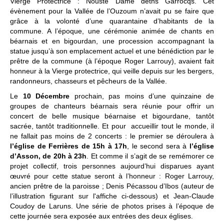
Vierge Protectrice : Nouste Dame deths Garrocqs. Cet
évènement pour la Vallée de l’Ouzoum n’avait pu se faire que
grâce à la volonté d’une quarantaine d’habitants de la
commune. A l’époque, une cérémonie animée de chants en
béarnais et en bigourdan, une procession accompagnant la
statue jusqu’à son emplacement actuel et une bénédiction par le
prêtre de la commune (à l’époque Roger Larrouy), avaient fait
honneur à la Vierge protectrice, qui veille depuis sur les bergers,
randonneurs, chasseurs et pêcheurs de la Vallée.
Le
10 Décembre
prochain, pas moins d’une quinzaine de
groupes de chanteurs béarnais sera réunie pour offrir un
concert de belle musique béarnaise et bigourdane, tantôt
sacrée, tantôt traditionnelle. Et pour accueillir tout le monde, il
ne fallait pas moins de 2 concerts : le premier se déroulera à
l’église de Ferrières de 15h à 17h
, le second sera à
l’église
d’Asson, de 20h à 23h
. Et comme il s’agit de se remémorer ce
projet collectif, trois personnes aujourd’hui disparues ayant
œuvré pour cette statue seront à l’honneur : Roger Larrouy,
ancien prêtre de la paroisse ; Denis Pécassou d’Ibos (auteur de
l’illustration figurant sur l'affiche ci-dessous) et Jean-Claude
Coudoy de Laruns. Une série de photos prises à l’époque de
cette journée sera exposée aux entrées des deux églises.