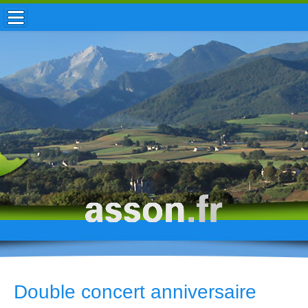
ACCUEIL / INFOS
MUNICIPALITÉ
VIE LOCALE
ENFANCE
TOURISME
HISTOIRE
Double concert anniversaire