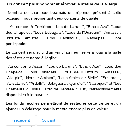
Un concert pour honorer et rénover la statue de la Vierge
Nombre de chanteurs béarnais ont répondu présent à cette
occasion, nous promettant deux concerts de qualité :
- Au concert à Ferrières : "Los de Laruns", "Eths d'Azu", "Lous
dou Chapelot", "Lous Esbagats", "Lous de l'Ouzoum", "Amasse",
"Nouste Amistat", "Eths Cabilhous", "Natseipas". Libre
participation.
Le concert sera suivi d’un vin d’honneur servi à tous à la salle
des fêtes attenante à l’église
- Au concert à Asson : "Los de Laruns", "Eths d'Azu", "Lous dou
Chapelot", "Lous Esbagats", "Lous de l'Ouzoum", "Amasse",
"Allegria", "Nouste Amistat", "Lous Amics de Bielle", "Sostrada",
"Avisatz-ve", "Ardalh", "Balaguera", Qui d'ei", "Natseipas" et "Les
Chanteurs d'Eysus". Prix de l'entrée : 10€, rafraîchissements
disponibles à la buvette.
Les fonds récoltés permettront de restaurer cette vierge et d’y
ajouter un éclairage pour la mettre encore plus en valeur.
Précédent
Suivant