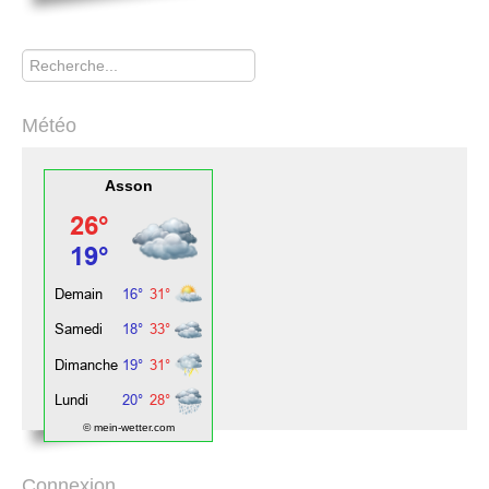
Rechercher
Météo
Asson
© mein-wetter.com
Connexion