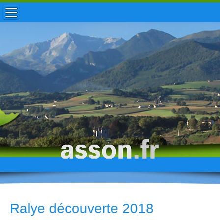
ACCUEIL / INFOS
MUNICIPALITÉ
VIE LOCALE
ENFANCE
TOURISME
HISTOIRE
Ralye découverte 2018