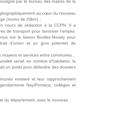
souligné par le bureau des maires de la
t géographiquement au cœur du nouveau
iège (moins de 20km) ;
n cours de rédaction à la CCPN. Il a
s de transport pour favoriser l’emploi,
tenus est la liaison Bordes-Nousty pour
trait d’union et un gros potentiel de
 des moyens et services entre communes ;
alité serait, en nombre d’habitants, la
rait un poids pour défendre des dossiers
munes existent et leur rapprochement
gendarmerie Nay/Pontacq, collèges et
te du département, avec le nouveau