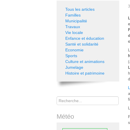
3
Tous les articles
Familles
Municipalité
Travaux
Vie locale
Enfance et éducation
Santé et solidarité
Economie
L
Sports
Culture et animations
Jumelage
Histoire et patrimoine
h
a
Rechercher
f
L
Météo
s