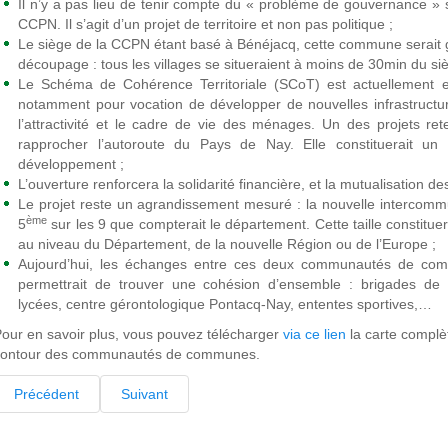
Il n’y a pas lieu de tenir compte du « problème de gouvernance » 
CCPN. Il s’agit d’un projet de territoire et non pas politique ;
Le siège de la CCPN étant basé à Bénéjacq, cette commune serai
découpage : tous les villages se situeraient à moins de 30min du s
Le Schéma de Cohérence Territoriale (SCoT) est actuellement e
notamment pour vocation de développer de nouvelles infrastructure
l’attractivité et le cadre de vie des ménages. Un des projets re
rapprocher l’autoroute du Pays de Nay. Elle constituerait un 
développement ;
L’ouverture renforcera la solidarité financière, et la mutualisation
Le projet reste un agrandissement mesuré : la nouvelle intercommun
ème
5
sur les 9 que compterait le département. Cette taille constitue
au niveau du Département, de la nouvelle Région ou de l’Europe ;
Aujourd’hui, les échanges entre ces deux communautés de com
permettrait de trouver une cohésion d’ensemble : brigades de 
lycées, centre gérontologique Pontacq-Nay, ententes sportives,…
our en savoir plus, vous pouvez télécharger
via ce lien
la carte complè
contour des communautés de communes.
Précédent
Suivant