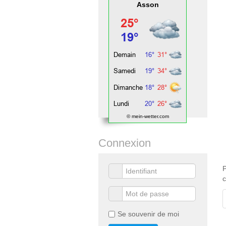
Asson
© mein-wetter.com
Connexion
P
Se souvenir de moi