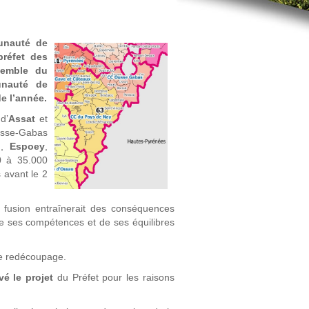
unauté de
préfet des
semble du
unauté de
e l’année.
d’
Assat
et
usse-Gabas
n
,
Espoey
,
0 à 35.000
 avant le 2
e fusion entraînerait des conséquences
e ses compétences et de ses équilibres
 redécoupage.
é le projet
du Préfet pour les raisons