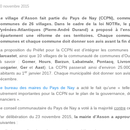
0 novembre 2015
Le village d’Asson fait partie du Pays de Nay (CCPN), comm
communes de 26 villages. Dans le cadre de la loi NOTRe, le 
Pyrénées-Atlantiques (Pierre-André Durand) a proposé à l’en
département une réforme de ces territoires. Chaque comm
communes et chaque commune doit donner son avis avant la fin d
a proposition du Préfet pour la CCPN est d’intégrer les communes 
Narcastet
, ainsi que 10 villages de la communauté de communes d’O
(à savoir :
Gomer
,
Hours
,
Barzun
,
Labatmale
,
Pontacq
,
Livro
Lucgarier
,
Ger
et
Aast
). La CCPN passerait ainsi d'environ 25.00
er
abitants au 1
janvier 2017. Chaque municipalité doit donner son avis
décembre.
Le bureau des maires du Pays de Nay
a acté le fait qu’une « tell
utrement importantes pour la CCPN sur le plan de la gouvernance, d
inanciers ».
e conseil communautaire du Pays de Nay a voté à la majorité
contre
ce
Par délibération du 23 novembre 2015,
la mairie d’Asson a approuv
uivantes :