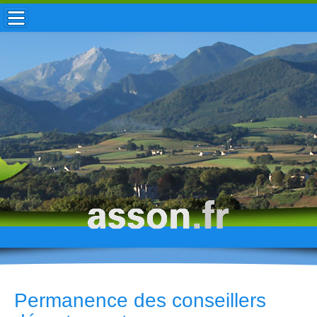
ACCUEIL / INFOS
MUNICIPALITÉ
VIE LOCALE
ENFANCE
TOURISME
HISTOIRE
Permanence des conseillers