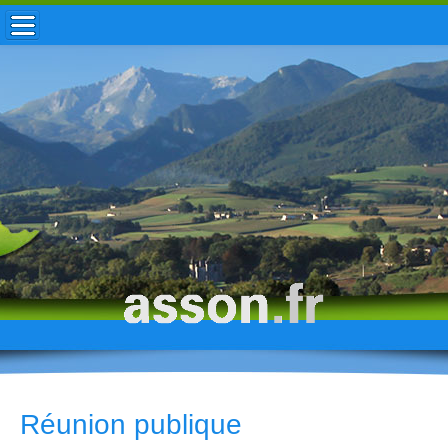
ACCUEIL / INFOS
MUNICIPALITÉ
VIE LOCALE
ENFANCE
TOURISME
HISTOIRE
Réunion publique