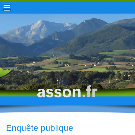
ACCUEIL / INFOS
MUNICIPALITÉ
VIE LOCALE
ENFANCE
TOURISME
HISTOIRE
Enquête publique