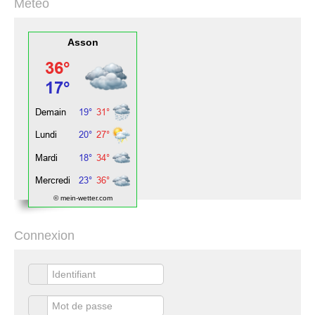
Météo
Asson
© mein-wetter.com
Connexion