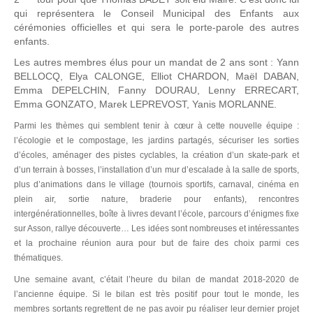
qui représentera le Conseil Municipal des Enfants aux
cérémonies officielles et qui sera le porte-parole des autres
enfants.
Les autres membres élus pour un mandat de 2 ans sont : Yann
BELLOCQ, Elya CALONGE, Elliot CHARDON, Maël DABAN,
Emma DEPELCHIN, Fanny DOURAU, Lenny ERRECART,
Emma GONZATO, Marek LEPREVOST, Yanis MORLANNE.
Parmi les thèmes qui semblent tenir à cœur à cette nouvelle équipe :
l’écologie et le compostage, les jardins partagés, sécuriser les sorties
d’écoles, aménager des pistes cyclables, la création d’un skate-park et
d’un terrain à bosses, l’installation d’un mur d’escalade à la salle de sports,
plus d’animations dans le village (tournois sportifs, carnaval, cinéma en
plein air, sortie nature, braderie pour enfants), rencontres
intergénérationnelles, boîte à livres devant l’école, parcours d’énigmes fixe
sur Asson, rallye découverte… Les idées sont nombreuses et intéressantes
et la prochaine réunion aura pour but de faire des choix parmi ces
thématiques.
Une semaine avant, c’était l’heure du bilan de mandat 2018-2020 de
l’ancienne équipe. Si le bilan est très positif pour tout le monde, les
membres sortants regrettent de ne pas avoir pu réaliser leur dernier projet