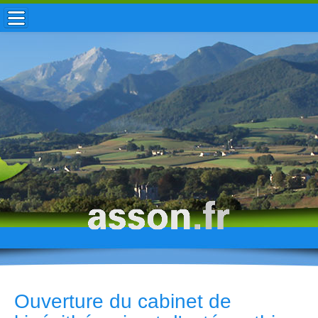
ACCUEIL / INFOS
MUNICIPALITÉ
VIE LOCALE
ENFANCE
TOURISME
HISTOIRE
Ouverture du cabinet de