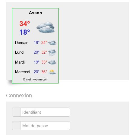
Asson
© mein-wetter.com
Connexion