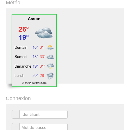
Météo
Asson
© mein-wetter.com
Connexion