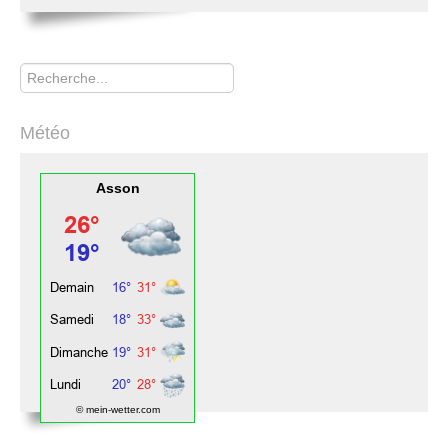
Rechercher
Météo
Asson
© mein-wetter.com