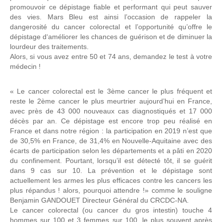
promouvoir ce dépistage fiable et performant qui peut sauver
des vies. Mars Bleu est ainsi l’occasion de rappeler la
dangerosité du cancer colorectal et l’opportunité qu’offre le
dépistage d‘améliorer les chances de guérison et de diminuer la
lourdeur des traitements.
Alors, si vous avez entre 50 et 74 ans, demandez le test à votre
médecin !
« Le cancer colorectal est le 3ème cancer le plus fréquent et
reste le 2ème cancer le plus meurtrier aujourd’hui en France,
avec près de 43 000 nouveaux cas diagnostiqués et 17 000
décès par an. Ce dépistage est encore trop peu réalisé en
France et dans notre région : la participation en 2019 n’est que
de 30,5% en France, de 31,4% en Nouvelle-Aquitaine avec des
écarts de participation selon les départements et a pâti en 2020
du confinement. Pourtant, lorsqu’il est détecté tôt, il se guérit
dans 9 cas sur 10. La prévention et le dépistage sont
actuellement les armes les plus efficaces contre les cancers les
plus répandus ! alors, pourquoi attendre !» comme le souligne
Benjamin GANDOUET Directeur Général du CRCDC-NA.
Le cancer colorectal (ou cancer du gros intestin) touche 4
hommes sur 100 et 3 femmes sur 100, le plus souvent après