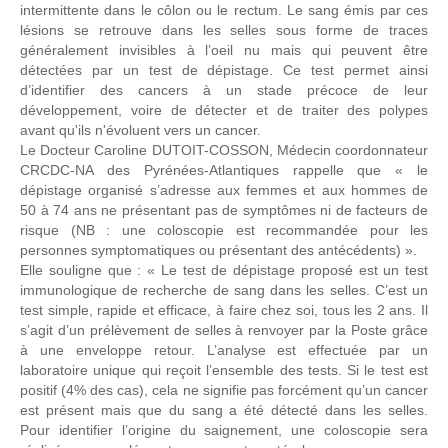
intermittente dans le côlon ou le rectum. Le sang émis par ces
lésions se retrouve dans les selles sous forme de traces
généralement invisibles à l’oeil nu mais qui peuvent être
détectées par un test de dépistage. Ce test permet ainsi
d’identifier des cancers à un stade précoce de leur
développement, voire de détecter et de traiter des polypes
avant qu'ils n'évoluent vers un cancer.
Le Docteur Caroline DUTOIT-COSSON, Médecin coordonnateur
CRCDC-NA des Pyrénées-Atlantiques rappelle que « le
dépistage organisé s’adresse aux femmes et aux hommes de
50 à 74 ans ne présentant pas de symptômes ni de facteurs de
risque (NB : une coloscopie est recommandée pour les
personnes symptomatiques ou présentant des antécédents) ».
Elle souligne que : « Le test de dépistage proposé est un test
immunologique de recherche de sang dans les selles. C’est un
test simple, rapide et efficace, à faire chez soi, tous les 2 ans. Il
s’agit d’un prélèvement de selles à renvoyer par la Poste grâce
à une enveloppe retour. L’analyse est effectuée par un
laboratoire unique qui reçoit l’ensemble des tests. Si le test est
positif (4% des cas), cela ne signifie pas forcément qu’un cancer
est présent mais que du sang a été détecté dans les selles.
Pour identifier l’origine du saignement, une coloscopie sera