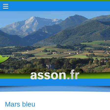
ACCUEIL / INFOS
MUNICIPALITÉ
VIE LOCALE
ENFANCE
TOURISME
HISTOIRE
Mars bleu