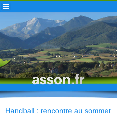
ACCUEIL / INFOS
MUNICIPALITÉ
VIE LOCALE
ENFANCE
TOURISME
HISTOIRE
Handball : rencontre au sommet