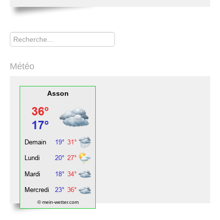
Rechercher
Météo
Asson
© mein-wetter.com