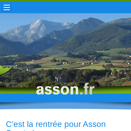
ACCUEIL / INFOS
MUNICIPALITÉ
VIE LOCALE
ENFANCE
TOURISME
HISTOIRE
C’est la rentrée pour Asson