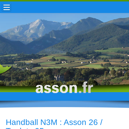
ACCUEIL / INFOS
MUNICIPALITÉ
VIE LOCALE
ENFANCE
TOURISME
HISTOIRE
Handball N3M : Asson 26 /