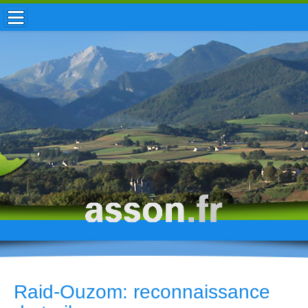
ACCUEIL / INFOS
MUNICIPALITÉ
VIE LOCALE
ENFANCE
TOURISME
HISTOIRE
Raid-Ouzom: reconnaissance