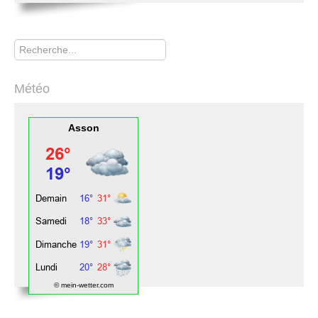
Rechercher
Météo
Asson
© mein-wetter.com