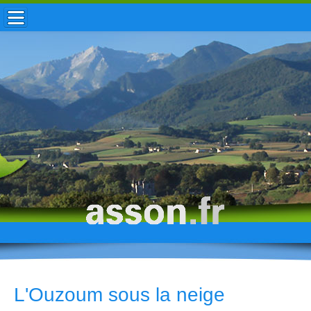
ACCUEIL / INFOS
MUNICIPALITÉ
VIE LOCALE
ENFANCE
TOURISME
HISTOIRE
L'Ouzoum sous la neige