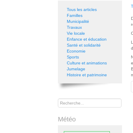
T
Tous les articles
Familles
D
Municipalité
r
Travaux
Vie locale
C
Enfance et éducation
L
Santé et solidarité
d
Economie
Sports
N
Culture et animations
e
Jumelage
B
Histoire et patrimoine
n
Rechercher
Météo