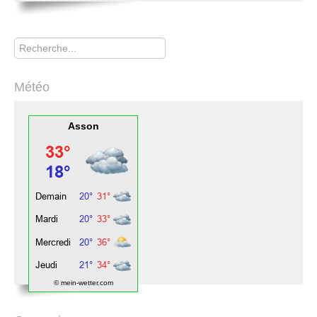
Rechercher
Météo
Asson
© mein-wetter.com