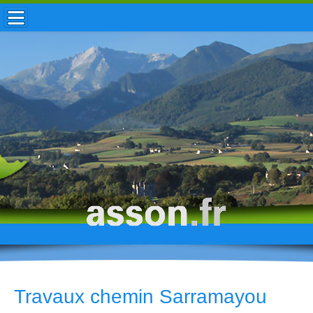
ACCUEIL / INFOS
MUNICIPALITÉ
VIE LOCALE
ENFANCE
TOURISME
HISTOIRE
Travaux chemin Sarramayou