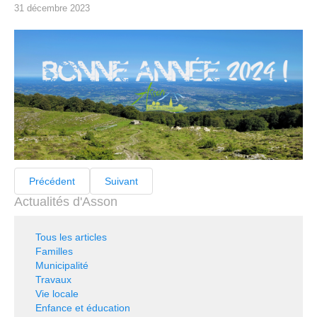
31 décembre 2023
Précédent
Suivant
Actualités d'Asson
Tous les articles
Familles
Municipalité
Travaux
Vie locale
Enfance et éducation