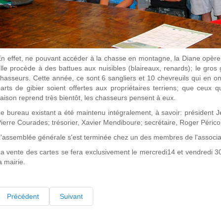
n effet, ne pouvant accéder à la chasse en montagne, la Diane opère e
lle procède à des battues aux nuisibles (blaireaux, renards); le gros g
hasseurs. Cette année, ce sont 6 sangliers et 10 chevreuils qui en ont 
arts de gibier soient offertes aux propriétaires terriens; que ceux q
aison reprend très bientôt, les chasseurs pensent à eux.
e bureau existant a été maintenu intégralement, à savoir: président J
ierre Courades; trésorier, Xavier Mendiboure; secrétaire, Roger Périco
'assemblée générale s'est terminée chez un des membres de l'associat
a vente des cartes se fera exclusivement le mercredi14 et vendredi 
a mairie.
Précédent
Suivant