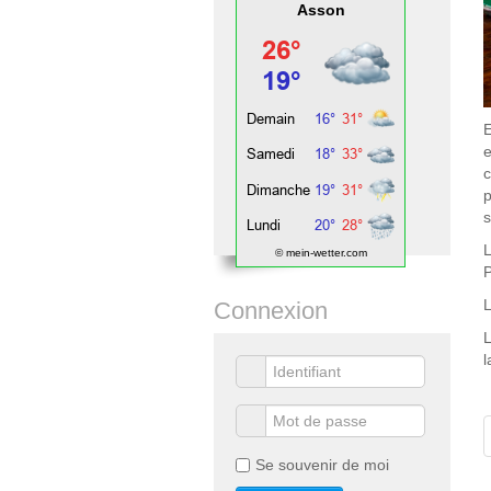
Asson
E
e
c
p
s
L
© mein-wetter.com
P
L
Connexion
L
l
Se souvenir de moi