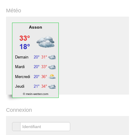
Météo
Asson
© mein-wetter.com
Connexion