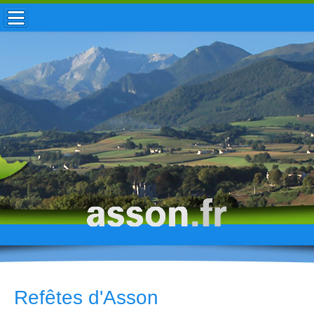
ACCUEIL / INFOS
MUNICIPALITÉ
VIE LOCALE
ENFANCE
TOURISME
HISTOIRE
Refêtes d'Asson