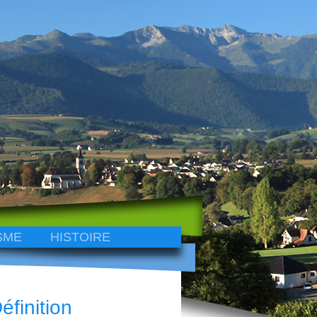
SME
HISTOIRE
éfinition