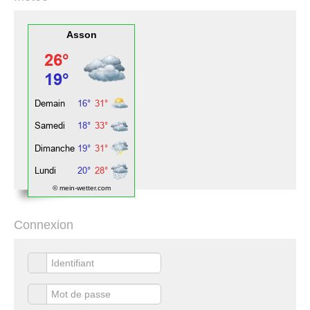
Asson
© mein-wetter.com
Connexion