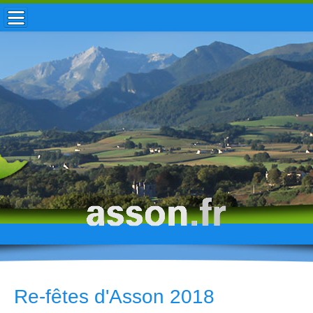
ACCUEIL / INFOS
MUNICIPALITÉ
VIE LOCALE
ENFANCE
TOURISME
HISTOIRE
Re-fêtes d'Asson 2018