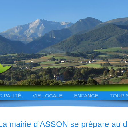
CIPALITÉ
VIE LOCALE
ENFANCE
TOURI
La mairie d’ASSON se prépare au 