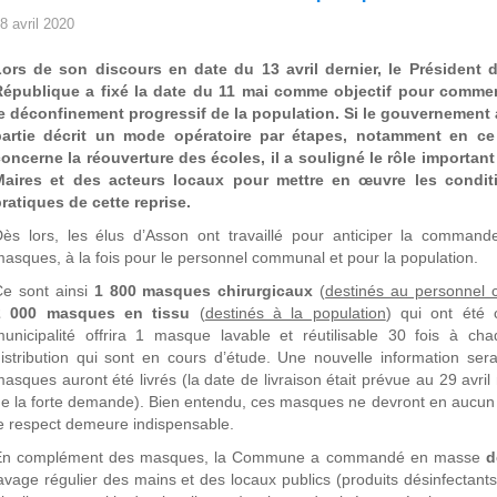
8 avril 2020
Lors de son discours en date du 13 avril dernier, le Président d
République a fixé la date du 11 mai comme objectif pour comme
e déconfinement progressif de la population. Si le gouvernement 
partie décrit un mode opératoire par étapes, notamment en ce
oncerne la réouverture des écoles, il a souligné le rôle important
Maires et des acteurs locaux pour mettre en œuvre les condit
ratiques de cette reprise.
ès lors, les élus d’Asson ont travaillé pour anticiper la command
asques, à la fois pour le personnel communal et pour la population.
Ce sont ainsi
1 800 masques chirurgicaux
(
destinés au personnel
2 000 masques en tissu
(
destinés à la population
) qui ont été
unicipalité offrira 1 masque lavable et réutilisable 30 fois à ch
istribution qui sont en cours d’étude. Une nouvelle information se
asques auront été livrés (la date de livraison était prévue au 29 avri
e la forte demande). Bien entendu, ces masques ne devront en aucun 
e respect demeure indispensable.
En complément des masques, la Commune a commandé en masse
d
avage régulier des mains et des locaux publics (produits désinfectants