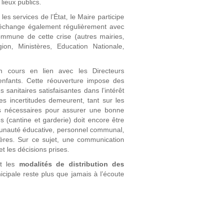
lieux publics.
es services de l’État, le Maire participe
 échange également régulièrement avec
commune de cette crise (autres mairies,
 Ministères, Education Nationale,
en cours en lien avec les Directeurs
 enfants. Cette réouverture impose des
anitaires satisfaisantes dans l’intérêt
s incertitudes demeurent, tant sur les
ls nécessaires pour assurer une bonne
s (cantine et garderie) doit encore être
munauté éducative, personnel communal,
rières. Sur ce sujet, une communication
t les décisions prises.
nt les
modalités de distribution des
icipale reste plus que jamais à l’écoute