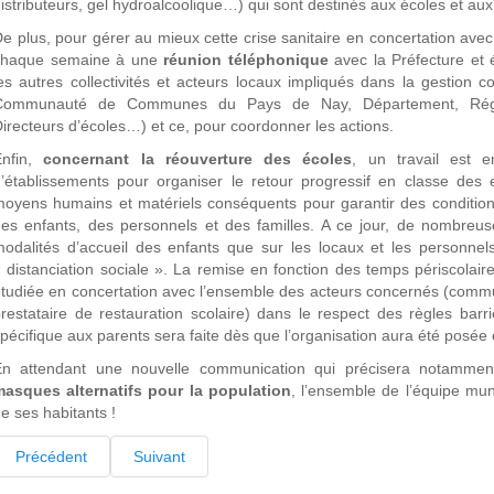
istributeurs, gel hydroalcoolique…) qui sont destinés aux écoles et aux 
e plus, pour gérer au mieux cette crise sanitaire en concertation avec l
chaque semaine à une
réunion téléphonique
avec la Préfecture et
es autres collectivités et acteurs locaux impliqués dans la gestion 
Communauté de Communes du Pays de Nay, Département, Région,
irecteurs d’écoles…) et ce, pour coordonner les actions.
Enfin,
concernant la réouverture des écoles
, un travail est 
’établissements pour organiser le retour progressif en classe des
oyens humains et matériels conséquents pour garantir des conditions s
es enfants, des personnels et des familles. A ce jour, de nombreuse
odalités d’accueil des enfants que sur les locaux et les personne
 distanciation sociale ». La remise en fonction des temps périscolaire
tudiée en concertation avec l’ensemble des acteurs concernés (com
restataire de restauration scolaire) dans le respect des règles bar
pécifique aux parents sera faite dès que l’organisation aura été posée e
En attendant une nouvelle communication qui précisera notamme
masques alternatifs pour la population
, l’ensemble de l’équipe mun
e ses habitants !
Précédent
Suivant