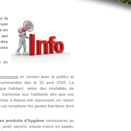
e la
ncer
a en
 qui
 des
ions
e de
 communal
en contact avec le public) et
 commandés dès le 15 avril 2020. La
aque habitant, selon des modalités de
ra transmise aux habitants dès que ces
l mais a depuis été repoussée, en raison
cas remplacer les gestes barrières dont
es produits d’hygiène
nécessaires au
, javel, savons, essuie-mains en papier,