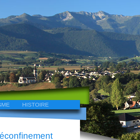
SME
HISTOIRE
déconfinement