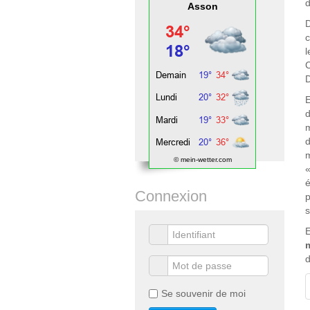
d
Asson
D
l
D
d
m
d
m
© mein-wetter.com
«
é
Connexion
p
s
d
Se souvenir de moi