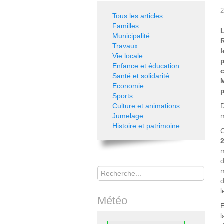
2
Tous les articles
Familles
Municipalité
Travaux
l
Vie locale
Enfance et éducation
c
Santé et solidarité
Economie
p
Sports
Culture et animations
D
Jumelage
m
Histoire et patrimoine
m
d
Rechercher
m
d
l
Météo
l