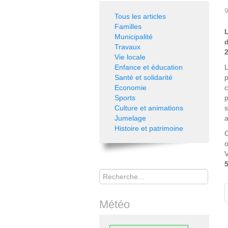
9
Tous les articles
Familles
Municipalité
Travaux
2
Vie locale
Enfance et éducation
Santé et solidarité
p
Economie
c
Sports
Culture et animations
s
Jumelage
a
Histoire et patrimoine
C
o
V
Rechercher
Météo