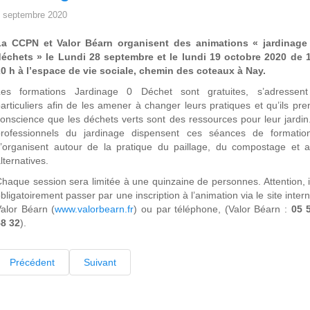
 septembre 2020
La CCPN et Valor Béarn organisent des animations « jardinage
déchets » le Lundi 28 septembre et le lundi 19 octobre 2020 de 
0 h à l’espace de vie sociale, chemin des coteaux à Nay.
Les formations Jardinage 0 Déchet sont gratuites, s’adressen
articuliers afin de les amener à changer leurs pratiques et qu’ils pre
onscience que les déchets verts sont des ressources pour leur jardin
professionnels du jardinage dispensent ces séances de formatio
’organisent autour de la pratique du paillage, du compostage et a
lternatives.
haque session sera limitée à une quinzaine de personnes. Attention, il
bligatoirement passer par une inscription à l’animation via le site inter
alor Béarn (
www.valorbearn.fr
) ou par téléphone, (Valor Béarn :
05 
58 32
).
Précédent
Suivant