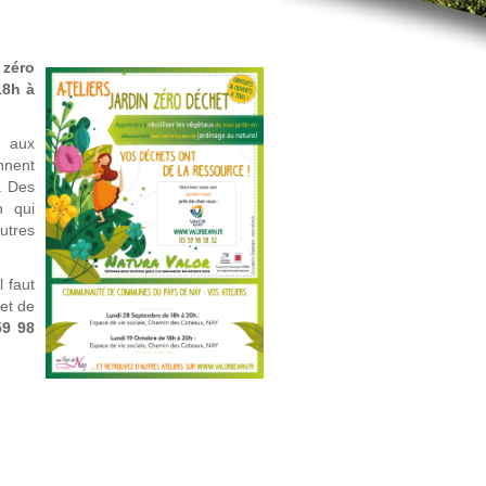
 zéro
18h à
t aux
nnent
. Des
n qui
utres
 faut
net de
59 98