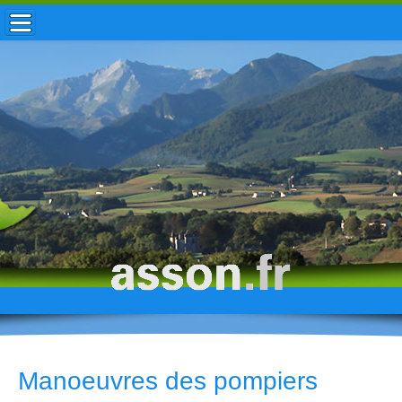
ACCUEIL / INFOS
MUNICIPALITÉ
VIE LOCALE
ENFANCE
TOURISME
HISTOIRE
Manoeuvres des pompiers