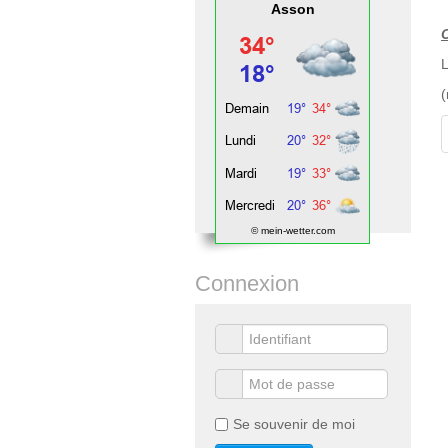
Asson
C
L
(
© mein-wetter.com
Connexion
Se souvenir de moi