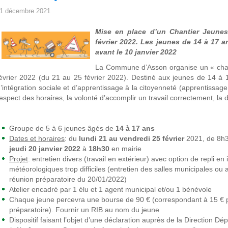
1 décembre 2021
Mise en place d’un Chantier Jeune
février 2022. Les jeunes de 14 à 17 
avant le 10 janvier 2022
La Commune d’Asson organise un « chan
évrier 2022 (du 21 au 25 février 2022). Destiné aux jeunes de 14 à 1
’intégration sociale et d’apprentissage à la citoyenneté (apprentissag
espect des horaires, la volonté d’accomplir un travail correctement, la d
Groupe de 5 à 6 jeunes âgés de
14 à 17 ans
Dates et horaires
: du
lundi 21 au vendredi 25 février
2021, de 8h
jeudi 20 janvier 2022
à
18h30
en mairie
Projet
: entretien divers (travail en extérieur) avec option de repli en
météorologiques trop difficiles (entretien des salles municipales ou 
réunion préparatoire du 20/01/2022)
Atelier encadré par 1 élu et 1 agent municipal et/ou 1 bénévole
Chaque jeune percevra une bourse de 90 € (correspondant à 15 € pa
préparatoire). Fournir un RIB au nom du jeune
Dispositif faisant l’objet d’une déclaration auprès de la Direction 