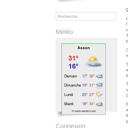
Rechercher
L
l
c
Météo
T
M
Asson
C
m
S
a
b
T
s
E
a
© mein-wetter.com
f
p
Connexion