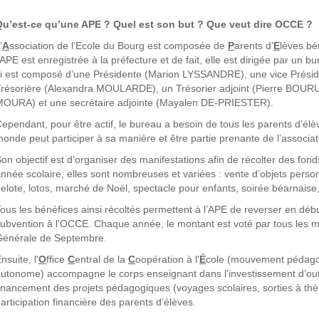
Qu’est-ce qu’une APE ? Quel est son but ? Que veut dire OCCE ?
’
A
ssociation de l’Ecole du Bourg est composée de
P
arents d’
E
lèves bé
’APE est enregistrée à la préfecture et de fait, elle est dirigée par un bu
i est composé d’une Présidente (Marion LYSSANDRE), une vice Prés
résorière (Alexandra MOULARDE), un Trésorier adjoint (Pierre BOUR
OURA) et une secrétaire adjointe (Mayalen DE-PRIESTER).
ependant, pour être actif, le bureau a besoin de tous les parents d’élèv
onde peut participer à sa manière et être partie prenante de l’associat
on objectif est d’organiser des manifestations afin de récolter des fond
nnée scolaire, elles sont nombreuses et variées : vente d’objets perso
elote, lotos, marché de Noël, spectacle pour enfants, soirée béarnais
ous les bénéfices ainsi récoltés permettent à l’APE de reverser en déb
ubvention à l’OCCE. Chaque année, le montant est voté par tous les 
Générale de Septembre.
nsuite, l'
O
ffice
C
entral de la
C
oopération à l'
É
cole (mouvement pédagogi
utonome) accompagne le corps enseignant dans l’investissement d’outi
inancement des projets pédagogiques (voyages scolaires, sorties à thè
articipation financière des parents d’élèves.