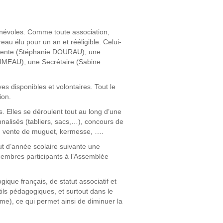
névoles. Comme toute association,
reau élu pour un an et rééligible. Celui-
idente (Stéphanie DOURAU), une
UMEAU), une Secrétaire (Sabine
es disponibles et volontaires. Tout le
ion.
s. Elles se déroulent tout au long d’une
nnalisés (tabliers, sacs,…), concours de
e, vente de muguet, kermesse, ….
ut d’année scolaire suivante une
membres participants à l’Assemblée
que français, de statut associatif et
ls pédagogiques, et surtout dans le
me), ce qui permet ainsi de diminuer la