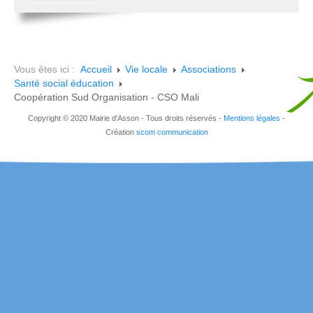
Vous êtes ici :
Accueil
Vie locale
Associations
Santé social éducation
Coopération Sud Organisation - CSO Mali
Copyright © 2020 Mairie d'Asson - Tous droits réservés -
Mentions légales
-
Création
scom communication