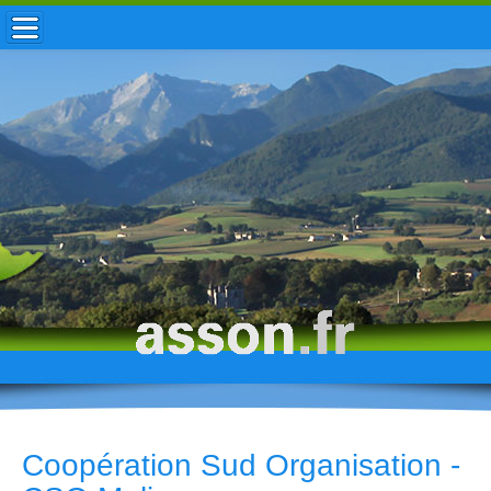
ACCUEIL / INFOS
MUNICIPALITÉ
VIE LOCALE
ENFANCE
TOURISME
HISTOIRE
Coopération Sud Organisation -