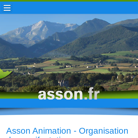
ACCUEIL / INFOS
MUNICIPALITÉ
VIE LOCALE
ENFANCE
TOURISME
HISTOIRE
Asson Animation - Organisation