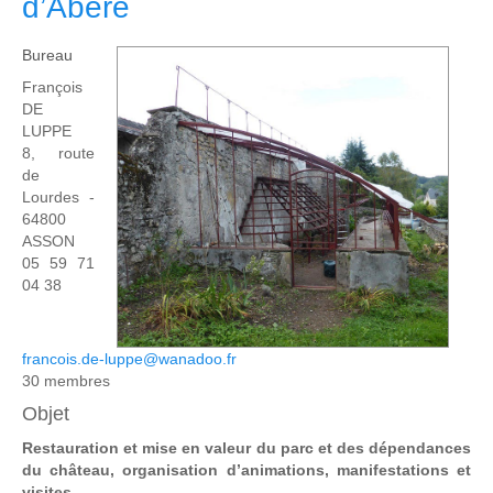
d’Abère
Bureau
François
DE
LUPPE
8, route
de
Lourdes -
64800
ASSON
05 59 71
04 38
francois.de-luppe@wanadoo.fr
30 membres
Objet
Restauration et mise en valeur du parc et des dépendances
du château, organisation d’animations, manifestations et
visites