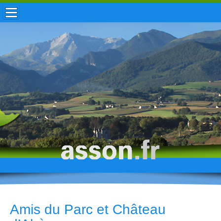
ACCUEIL / INFOS
MUNICIPALITÉ
VIE LOCALE
ENFANCE
TOURISME
HISTOIRE
Amis du Parc et Château